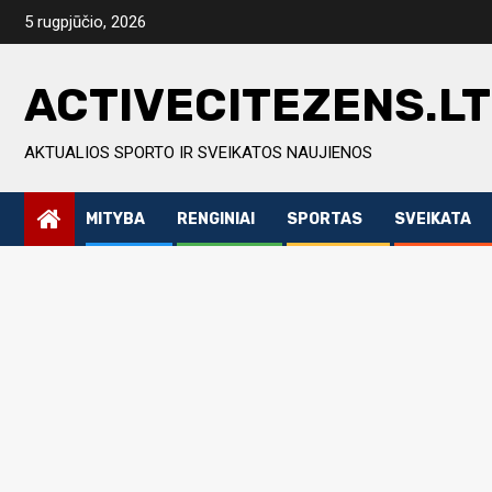
Skip
5 rugpjūčio, 2026
to
content
ACTIVECITEZENS.LT
AKTUALIOS SPORTO IR SVEIKATOS NAUJIENOS
MITYBA
RENGINIAI
SPORTAS
SVEIKATA