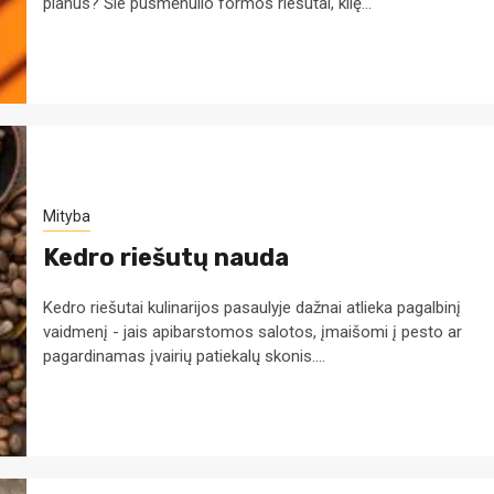
planus? Šie pusmėnulio formos riešutai, kilę...
Mityba
Kedro riešutų nauda
Kedro riešutai kulinarijos pasaulyje dažnai atlieka pagalbinį
vaidmenį - jais apibarstomos salotos, įmaišomi į pesto ar
pagardinamas įvairių patiekalų skonis....