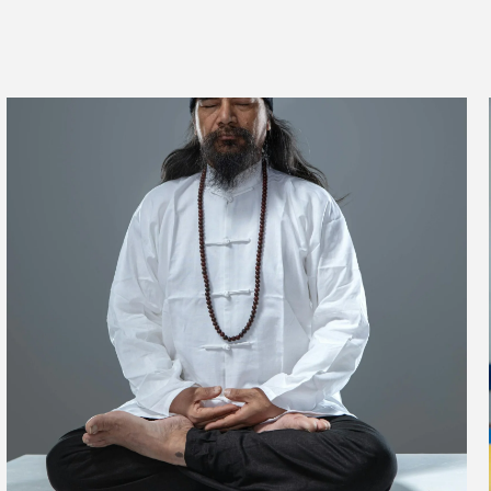
Naujausi
Populiariausi
Skaitomiausi
Sveikata
Elektrinis neįgaliojo vežimėlis –
nepriklausomybės ir judėjimo
laisvės simbolis
Sportas
Sveikata
Kas yra tai chi ir kuo jis
naudingas sveikatai?
Sveikata
ProDentum – Geriausia
odontologijos klinika Vilniuje