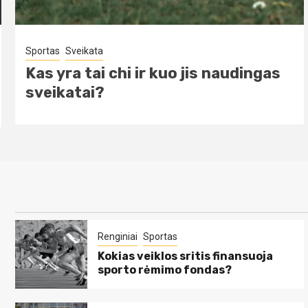
Sveikata
ProDentum – Geriausia
odontologijos klinika Vilniuje
Renginiai
Sportas
Kokias veiklos sritis finansuoja
sporto rėmimo fondas?