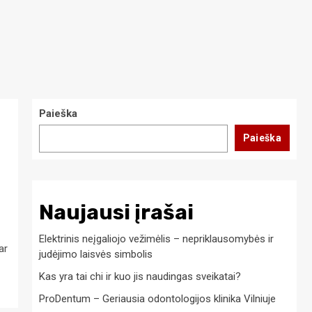
Paieška
Paieška
Naujausi įrašai
Elektrinis neįgaliojo vežimėlis – nepriklausomybės ir
ar
judėjimo laisvės simbolis
Kas yra tai chi ir kuo jis naudingas sveikatai?
ProDentum – Geriausia odontologijos klinika Vilniuje