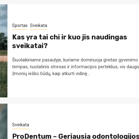
Sportas
Sveikata
Kas yra tai chi ir kuo jis naudingas
sveikatai?
Šiuolaikiniame pasaulyje, kuriame dominuoja greitas gyvenimo
tempas, nuolatinis stresas ir informacijos perteklius, vis daugi
žmonių ieško būdų, kaip atkurti vidinę...
Sveikata
ProDentum – Geriausia odontologijo