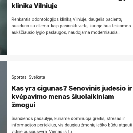
klinika Vilniuje
Renkantis odontologijos kliniką Vilniuje, daugelis pacientų
susiduria su dilema: kaip pasirinkti vietą, kurioje bus teikiamos
aukščiausio lygio paslaugos, naudojama moderniausia...
Sportas
Sveikata
Kas yra cigunas? Senovinis judesio ir
kvėpavimo menas šiuolaikiniam
žmogui
Šiandienos pasaulyje, kuriame dominuoja greitis, stresas ir
informacijos perteklius, vis daugiau žmonių ieško būdų atgauti
vidinę pusiausvyrą. Vienas iš tų...