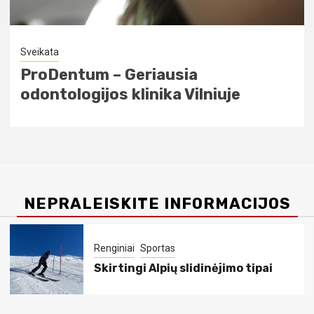
Sportas
Sveikata
Kas yra cigunas? Senovinis judesio
ir kvėpavimo menas šiuolaikiniam
žmogui
NEPRALEISKITE INFORMACIJOS
Renginiai
Sportas
Skirtingi Alpių slidinėjimo tipai