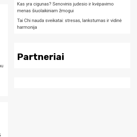
Kas yra cigunas? Senovinis judesio ir kvėpavimo
menas šiuolaikiniam žmogui
Tai Chi nauda sveikatai: stresas, lankstumas ir vidinė
harmonija
Partneriai
au
s