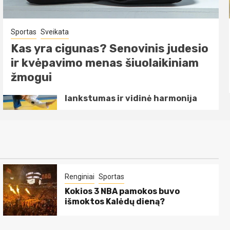
Sportas
Sveikata
Kas yra cigunas? Senovinis
Sportas
Sveikata
judesio ir kvėpavimo menas
šiuolaikiniam žmogui
Tai Chi nauda sveikatai: stresas,
lankstumas ir vidinė harmonija
Sportas
Sveikata
Tai Chi nauda sveikatai: stresas,
lankstumas ir vidinė harmonija
Renginiai
Sportas
Kokios 3 NBA pamokos buvo
išmoktos Kalėdų dieną?