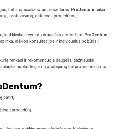
ugas, bet ir specializuotas procedūras.
ProDentum
teikia
taciją, protezavimą, estetines procedūras,
bu, kad klinikoje vyrautų draugiška atmosfera.
ProDentum
linka, aiškios konsultacijos ir individualus požiūris į
, kurią renkasi ir rekomenduoja daugelis, dažniausiai
sulaukia nuolat teigiamų atsiliepimų dėl profesionalumo,
ProDentum?
 patirtį.
dėtingų procedūrų.