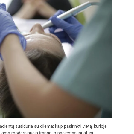
acientų susiduria su dilema: kaip pasirinkti vietą, kurioje
jama moderniausia įranga, o pacientas jaustųsi