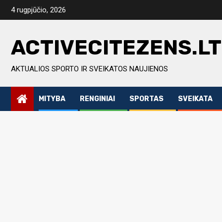
Skip
4 rugpjūčio, 2026
to
content
ACTIVECITEZENS.LT
AKTUALIOS SPORTO IR SVEIKATOS NAUJIENOS
MITYBA
RENGINIAI
SPORTAS
SVEIKATA