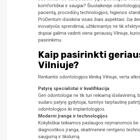
komfortiškai ir saugiai? Šiuolaikinėje odontologijoje
pacientą, procedūrų technologijos, higienos stand
ProDentum išsiskiria visais šiais aspektais: čia 
inovatyvūs sprendimai, užtikrinantys ne tik efektyv
drąsiai galima vadinti viena geriausių Vilniuje, kur
pasirinkimu.
Kaip pasirinkti geriau
Vilniuje?
Renkantis odontologijos kliniką Vilniuje, verta atkre
Patyrę specialistai ir kvalifikacija
Geri odontologai ne tik turi reikiamą išsilavinimą, be
sudaro patyrę gydytojai, turintys tarptautinę patir
odontologijos iki implantologijos.
Moderni įranga ir technologijos
Kokybiškai teikiamos paslaugos neįmanomos be m
diagnostikos įranga, skaitmeninė rentgeno techno
saugumą ir tikslumą.