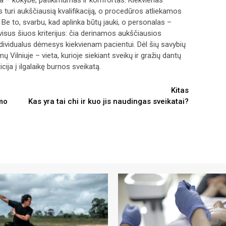
sia – kokybė, patikimumas ir komfortas. Kiekvienas
s turi aukščiausią kvalifikaciją, o procedūros atliekamos
Be to, svarbu, kad aplinka būtų jauki, o personalas –
isus šiuos kriterijus: čia derinamos aukščiausios
dividualus dėmesys kiekvienam pacientui. Dėl šių savybių
mų Vilniuje – vieta, kurioje siekiant sveikų ir gražių dantų
cija į ilgalaikę burnos sveikatą.
Kitas
imo
Kas yra tai chi ir kuo jis naudingas sveikatai?