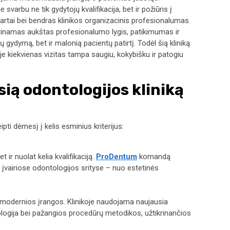
 svarbu ne tik gydytojų kvalifikacija, bet ir požiūris į
artai bei bendras klinikos organizacinis profesionalumas.
derinamas aukštas profesionalumo lygis, patikimumas ir
ų gydymą, bet ir malonią pacientų patirtį. Todėl šią kliniką
ioje kiekvienas vizitas tampa saugiu, kokybišku ir patogiu
sią odontologijos kliniką
ipti dėmesį į kelis esminius kriterijus:
t ir nuolat kelia kvalifikaciją.
ProDentum
komandą
tį įvairiose odontologijos srityse – nuo estetinės
odernios įrangos. Klinikoje naudojama naujausia
logija bei pažangios procedūrų metodikos, užtikrinančios