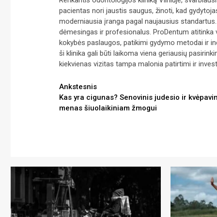
Renkantis odontologijos kliniką Vilniuje, svarbiau
pacientas nori jaustis saugus, žinoti, kad gydytoja
moderniausia įranga pagal naujausius standartus. 
dėmesingas ir profesionalus. ProDentum atitinka v
kokybės paslaugos, patikimi gydymo metodai ir in
ši klinika gali būti laikoma viena geriausių pasirinki
kiekvienas vizitas tampa malonia patirtimi ir investi
Continue
Ankstesnis
Kas yra cigunas? Senovinis judesio ir kvėpav
Reading
menas šiuolaikiniam žmogui