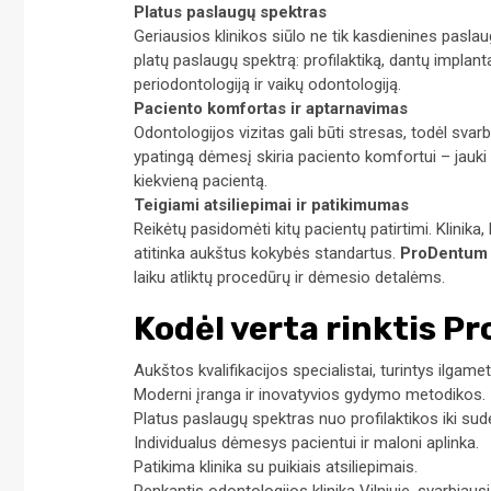
Platus paslaugų spektras
Geriausios klinikos siūlo ne tik kasdienines pasla
platų paslaugų spektrą: profilaktiką, dantų implan
periodontologiją ir vaikų odontologiją.
Paciento komfortas ir aptarnavimas
Odontologijos vizitas gali būti stresas, todėl svar
ypatingą dėmesį skiria paciento komfortui – jauki ap
kiekvieną pacientą.
Teigiami atsiliepimai ir patikimumas
Reikėtų pasidomėti kitų pacientų patirtimi. Klinika
atitinka aukštus kokybės standartus.
ProDentum
laiku atliktų procedūrų ir dėmesio detalėms.
Kodėl verta rinktis 
Aukštos kvalifikacijos specialistai, turintys ilgametę
Moderni įranga ir inovatyvios gydymo metodikos.
Platus paslaugų spektras nuo profilaktikos iki su
Individualus dėmesys pacientui ir maloni aplinka.
Patikima klinika su puikiais atsiliepimais.