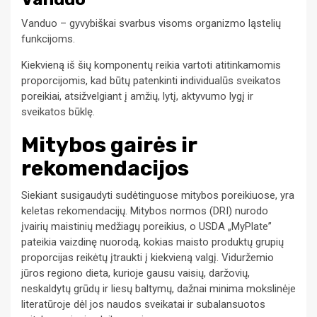
Vanduo – gyvybiškai svarbus visoms organizmo ląstelių
funkcijoms.
Kiekvieną iš šių komponentų reikia vartoti atitinkamomis
proporcijomis, kad būtų patenkinti individualūs sveikatos
poreikiai, atsižvelgiant į amžių, lytį, aktyvumo lygį ir
sveikatos būklę.
Mitybos gairės ir
rekomendacijos
Siekiant susigaudyti sudėtinguose mitybos poreikiuose, yra
keletas rekomendacijų. Mitybos normos (DRI) nurodo
įvairių maistinių medžiagų poreikius, o USDA „MyPlate”
pateikia vaizdinę nuorodą, kokias maisto produktų grupių
proporcijas reikėtų įtraukti į kiekvieną valgį. Viduržemio
jūros regiono dieta, kurioje gausu vaisių, daržovių,
neskaldytų grūdų ir liesų baltymų, dažnai minima mokslinėje
literatūroje dėl jos naudos sveikatai ir subalansuotos