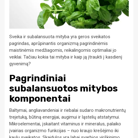
Sveika ir subalansuota mityba yra geros sveikatos
pagrindas, aprūpinantis organizmą pagrindinėmis
maistinėmis medžiagomis, reikalingomis optimaliai jo
veiklai. Tačiau kokia tai mityba ir kaip ją įtraukti į kasdienį
gyvenimą?
Pagrindiniai
subalansuotos mitybos
komponentai
Baltymai, angliavandeniai ir riebalai sudaro makronutrientų
trejetuką, būtiną energijai, augimui ir ląstelių atstatymui.
Mikroelementai, įskaitant vitaminus ir mineralus, palaiko
įvairias organizmo funkcijas – nuo kraujo krešėjimo iki
kaulų sveikatos. Skaidulos yra labai svarbios virškinimo