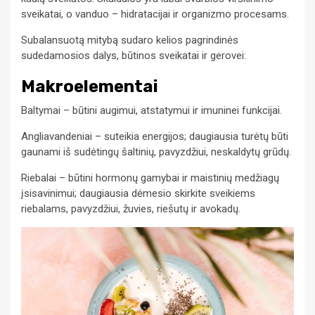
sveikatai, o vanduo – hidratacijai ir organizmo procesams.
Subalansuotą mitybą sudaro kelios pagrindinės
sudedamosios dalys, būtinos sveikatai ir gerovei:
Makroelementai
Baltymai – būtini augimui, atstatymui ir imuninei funkcijai.
Angliavandeniai – suteikia energijos; daugiausia turėtų būti
gaunami iš sudėtingų šaltinių, pavyzdžiui, neskaldytų grūdų.
Riebalai – būtini hormonų gamybai ir maistinių medžiagų
įsisavinimui; daugiausia dėmesio skirkite sveikiems
riebalams, pavyzdžiui, žuvies, riešutų ir avokadų.