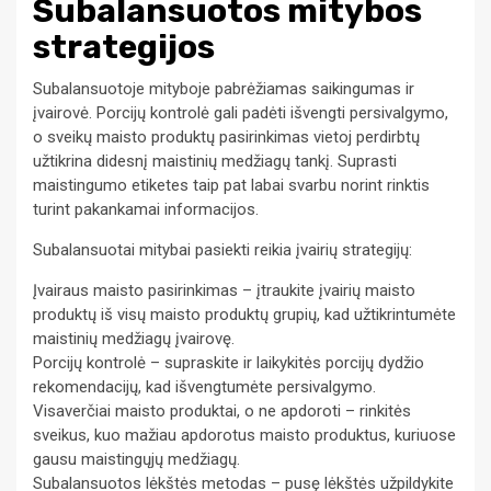
Subalansuotos mitybos
strategijos
Subalansuotoje mityboje pabrėžiamas saikingumas ir
įvairovė. Porcijų kontrolė gali padėti išvengti persivalgymo,
o sveikų maisto produktų pasirinkimas vietoj perdirbtų
užtikrina didesnį maistinių medžiagų tankį. Suprasti
maistingumo etiketes taip pat labai svarbu norint rinktis
turint pakankamai informacijos.
Subalansuotai mitybai pasiekti reikia įvairių strategijų:
Įvairaus maisto pasirinkimas – įtraukite įvairių maisto
produktų iš visų maisto produktų grupių, kad užtikrintumėte
maistinių medžiagų įvairovę.
Porcijų kontrolė – supraskite ir laikykitės porcijų dydžio
rekomendacijų, kad išvengtumėte persivalgymo.
Visaverčiai maisto produktai, o ne apdoroti – rinkitės
sveikus, kuo mažiau apdorotus maisto produktus, kuriuose
gausu maistingųjų medžiagų.
Subalansuotos lėkštės metodas – pusę lėkštės užpildykite