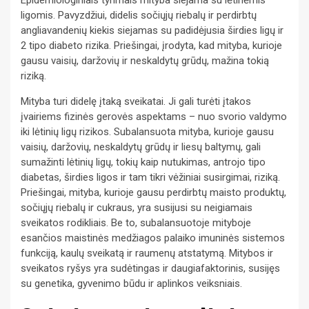
ligomis. Pavyzdžiui, didelis sočiųjų riebalų ir perdirbtų
angliavandenių kiekis siejamas su padidėjusia širdies ligų ir
2 tipo diabeto rizika. Priešingai, įrodyta, kad mityba, kurioje
gausu vaisių, daržovių ir neskaldytų grūdų, mažina tokią
riziką.
Mityba turi didelę įtaką sveikatai. Ji gali turėti įtakos
įvairiems fizinės gerovės aspektams – nuo svorio valdymo
iki lėtinių ligų rizikos. Subalansuota mityba, kurioje gausu
vaisių, daržovių, neskaldytų grūdų ir liesų baltymų, gali
sumažinti lėtinių ligų, tokių kaip nutukimas, antrojo tipo
diabetas, širdies ligos ir tam tikri vėžiniai susirgimai, riziką.
Priešingai, mityba, kurioje gausu perdirbtų maisto produktų,
sočiųjų riebalų ir cukraus, yra susijusi su neigiamais
sveikatos rodikliais. Be to, subalansuotoje mityboje
esančios maistinės medžiagos palaiko imuninės sistemos
funkciją, kaulų sveikatą ir raumenų atstatymą. Mitybos ir
sveikatos ryšys yra sudėtingas ir daugiafaktorinis, susijęs
su genetika, gyvenimo būdu ir aplinkos veiksniais.