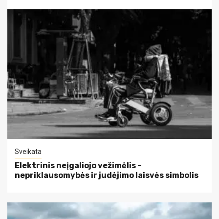
Sveikata
Elektrinis neįgaliojo vežimėlis –
nepriklausomybės ir judėjimo laisvės simbolis