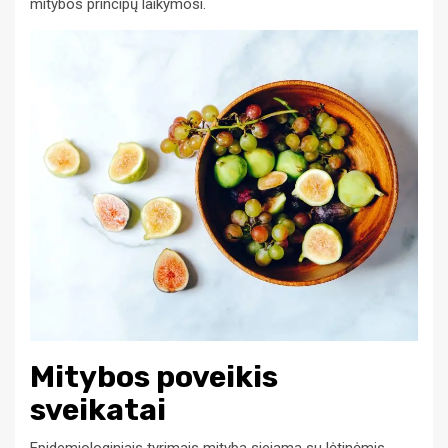
mitybos principų laikymosi.
Mitybos poveikis
sveikatai
Epidemiologiniais tyrimais mityba siejama su lėtinėmis