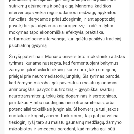
sutrikimų atsiradimą ir pačią eigą. Manoma, kad šios
intervencijos veikia reguliuodamos medžiagų apykaitos
funkcijas, darydamos priešuždegiminį ir antiapoptozinį
poveikį bei palaikydamos neurogenezę. Todėl mitybos
mokymas tapo ekonomiškai efektyvia, praktiška,
nefarmakologine intervencija, kuri galėtų papildyti tradicinį
psichiatrinį gydymą.
Šį ryšį patvirtina ir Monašo universiteto mokslininkų atliktas
tyrimas, kuriame nustatyta, kad fermentuojant baltymus
žarnyne gali išsiskirti toksinų, kurie daro įtaką smegenų
prieigai prie neuromediatorių junginių. Šis tyrimas parodė,
kad žarnyno mikrobai gali paversti su maistu gaunamas
aminorūgštis, pavyzdžiui, tiroziną – gyvybiškai svarbių
neurotransmiterių, tokių kaip dopaminas ir serotoninas,
pirmtakus – arba naudingais neurotransmiteriais, arba
potencialiai toksiškais junginiais. Ši konversija turi įtakos
nuotaikai ir kognityvinėms funkcijoms, taip pat patvirtina
tiesioginį ryšį tarp su maistu gaunamų medžiagų, žarnyno
mikrobiotos ir smegenų, parodant, kad mityba gali būti