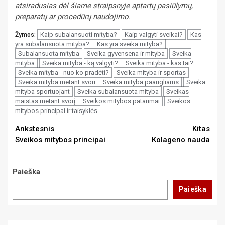
atsiradusias dėl šiame straipsnyje aptartų pasiūlymų,
preparatų ar procedūrų naudojimo.
Kaip subalansuoti mityba?
Kaip valgyti sveikai?
Kas
Žymos:
yra subalansuota mityba?
Kas yra sveika mityba?
Subalansuota mityba
Sveika gyvensena ir mityba
Sveika
mityba
Sveika mityba - ką valgyti?
Sveika mityba - kas tai?
Sveika mityba - nuo ko pradėti?
Sveika mityba ir sportas
Sveika mityba metant svori
Sveika mityba paaugliams
Sveika
mityba sportuojant
Sveika subalansuota mityba
Sveikas
maistas metant svorį
Sveikos mitybos patarimai
Sveikos
mitybos principai ir taisyklės
Continue
Ankstesnis
Kitas
Sveikos mitybos principai
Kolageno nauda
Reading
Paieška
Paieška