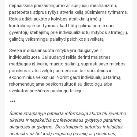
nepaaiškina priežastingumo ar susijusių mechanizmų,
pastebėtas stiprus ryšys atveria kelią būsimiems tyrimams.
Reikia atlikti aukštos kokybės atsitiktinių imčių
kontroliuojamus tyrimus, kad būtų galima pereiti nuo
gyventojų stebėjimų prie individualizuotų mitybos strategijų,
galinčių veiksmingai palaikyti psichikos sveikatą.
Sveika ir subalansuota mityba yra daugialypė ir
individualizuota. Jai sudaryti reikia derinti maistines
medžiagas iš įvairių maisto šaltinių, suprasti savo mitybos
poreikius ir atsižvelgti į asmeninius bei socialinius ir
ekonominius veiksnius. Norint gauti individualų patarimą,
rekomenduojama pasikonsultuoti su dietologu arba
sveikatos priežiūros paslaugų teikėju.
***
Šiame straipsnyje pateikta informacija skirta tik švietimo
tikslais ir nepakeičia profesionalaus gydytojo patarimo,
diagnozės ar gydymo. Šio straipsnio autorius ir leidėjas
neatsako už bet kokį neigiamą poveikį ar pasekmes,