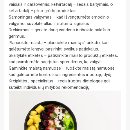
vaisiais ir daržovėmis, ketvirtadalį – liesais baltymais, o
ketvirtadalį – pilno grūdo produktais.
Sąmoningas valgymas – kad išvengtumėte emocinio
valgymo, suvokite alkio ir sotumo signalus.
Drėkinimas – gerkite daug vandens ir ribokite saldžius
gėrimus.
Planuokite maistą – planuokite maistą iš anksto, kad
galėtumėte lengvai pasirinkti sveikus patiekalus.
Skaitykite etiketes – patikrinkite maisto produktų etiketes,
kad priimtumėte pagrįstus sprendimus, ką valgyti.
Gaminkite maistą namuose – ruoškite maistą namuose,
kad galėtumėte kontroliuoti ingredientus ir porcijų dydį.
Kreipkitės į specialistus – registruotas dietologas gali
suteikti individualių mitybos rekomendacijų.