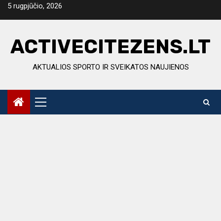
Skip
5 rugpjūčio, 2026
to
content
ACTIVECITEZENS.LT
AKTUALIOS SPORTO IR SVEIKATOS NAUJIENOS
Primary
Menu