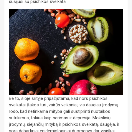
susijusi su psichikos sveikata.
Be to, šioje srityje pripažįstama, kad nors psichikos
sveikatai įtakos turi įvairūs veiksniai, vis daugiau įrodymų
rodo, kad netinkama mityba gali sustiprinti nuotaikos
sutrikimus, tokius kaip nerimas ir depresija. Mokslinių
įrodymų, siejančių mitybą ir psichikos sveikatą, daugėja, ir
nors dabartiniai epidemiologiniai duomenys dar visiškai