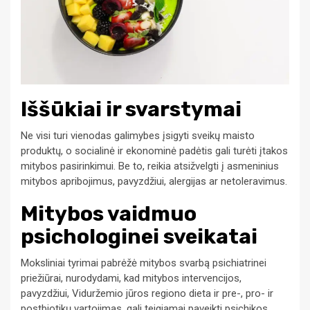
Iššūkiai ir svarstymai
Ne visi turi vienodas galimybes įsigyti sveikų maisto
produktų, o socialinė ir ekonominė padėtis gali turėti įtakos
mitybos pasirinkimui. Be to, reikia atsižvelgti į asmeninius
mitybos apribojimus, pavyzdžiui, alergijas ar netoleravimus.
Mitybos vaidmuo
psichologinei sveikatai
Moksliniai tyrimai pabrėžė mitybos svarbą psichiatrinei
priežiūrai, nurodydami, kad mitybos intervencijos,
pavyzdžiui, Viduržemio jūros regiono dieta ir pre-, pro- ir
postbiotikų vartojimas, gali teigiamai paveikti psichikos