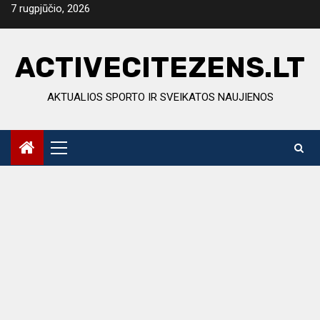
Skip
7 rugpjūčio, 2026
to
content
ACTIVECITEZENS.LT
AKTUALIOS SPORTO IR SVEIKATOS NAUJIENOS
Primary
Menu