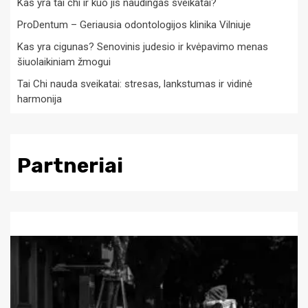
Kas yra tai chi ir kuo jis naudingas sveikatai?
ProDentum – Geriausia odontologijos klinika Vilniuje
Kas yra cigunas? Senovinis judesio ir kvėpavimo menas
šiuolaikiniam žmogui
Tai Chi nauda sveikatai: stresas, lankstumas ir vidinė
harmonija
Partneriai