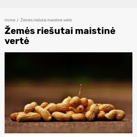
Home
Žemės riešutai maistinė vertė
Žemės riešutai maistinė
vertė