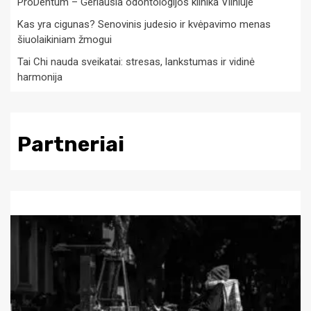
ProDentum – Geriausia odontologijos klinika Vilniuje
Kas yra cigunas? Senovinis judesio ir kvėpavimo menas
šiuolaikiniam žmogui
Tai Chi nauda sveikatai: stresas, lankstumas ir vidinė
harmonija
Partneriai