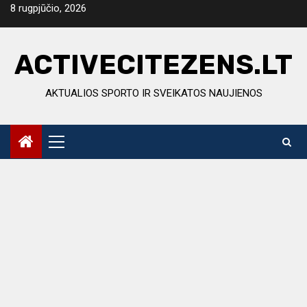
Skip
8 rugpjūčio, 2026
to
content
ACTIVECITEZENS.LT
AKTUALIOS SPORTO IR SVEIKATOS NAUJIENOS
Primary
Menu