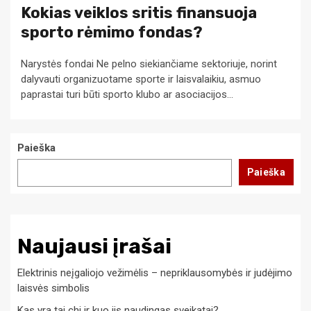
Kokias veiklos sritis finansuoja
sporto rėmimo fondas?
Narystės fondai Ne pelno siekiančiame sektoriuje, norint
dalyvauti organizuotame sporte ir laisvalaikiu, asmuo
paprastai turi būti sporto klubo ar asociacijos...
Paieška
Paieška
Naujausi įrašai
Elektrinis neįgaliojo vežimėlis – nepriklausomybės ir judėjimo
laisvės simbolis
Kas yra tai chi ir kuo jis naudingas sveikatai?