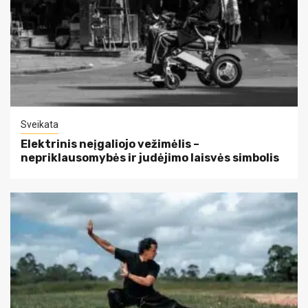
Sveikata
Elektrinis neįgaliojo vežimėlis –
nepriklausomybės ir judėjimo laisvės simbolis