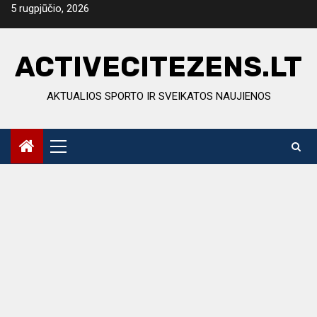
Skip
5 rugpjūčio, 2026
to
content
ACTIVECITEZENS.LT
AKTUALIOS SPORTO IR SVEIKATOS NAUJIENOS
Primary
Menu