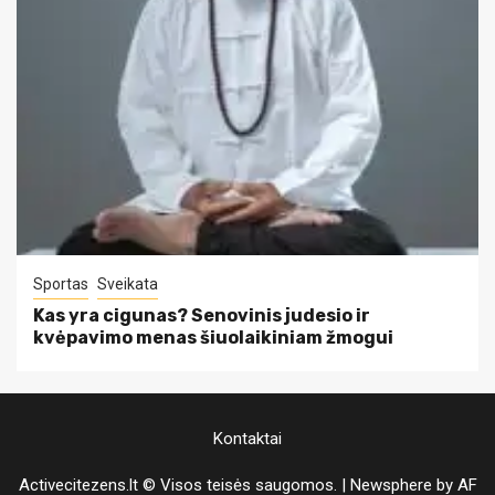
Sportas
Sveikata
Kas yra cigunas? Senovinis judesio ir
kvėpavimo menas šiuolaikiniam žmogui
Kontaktai
Activecitezens.lt © Visos teisės saugomos.
|
Newsphere
by AF