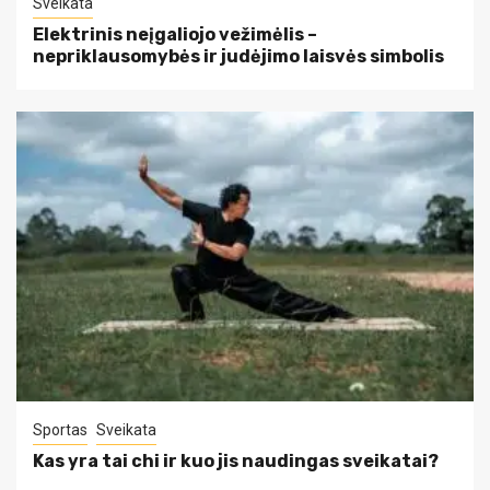
Sveikata
Elektrinis neįgaliojo vežimėlis –
nepriklausomybės ir judėjimo laisvės simbolis
Sportas
Sveikata
Kas yra tai chi ir kuo jis naudingas sveikatai?