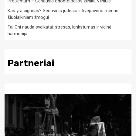
ProDentum – Geriausia odontologijos klinika Vilniuje
Kas yra cigunas? Senovinis judesio ir kvėpavimo menas
šiuolaikiniam žmogui
Tai Chi nauda sveikatai: stresas, lankstumas ir vidinė
harmonija
Partneriai