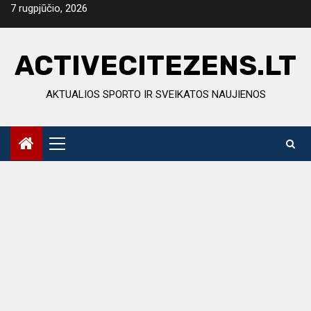
Skip
7 rugpjūčio, 2026
to
content
ACTIVECITEZENS.LT
AKTUALIOS SPORTO IR SVEIKATOS NAUJIENOS
Primary
Menu