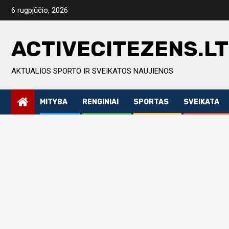
Skip
6 rugpjūčio, 2026
to
content
ACTIVECITEZENS.LT
AKTUALIOS SPORTO IR SVEIKATOS NAUJIENOS
MITYBA
RENGINIAI
SPORTAS
SVEIKATA