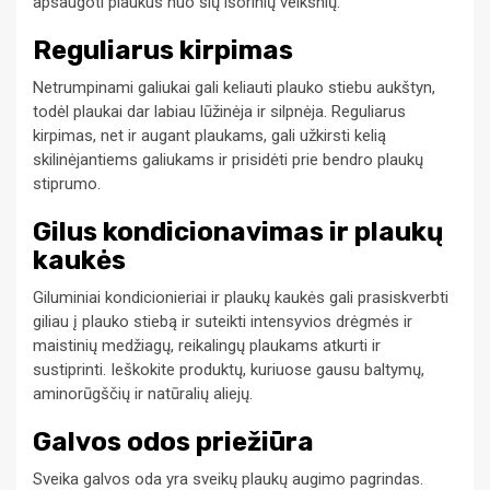
apsaugoti plaukus nuo šių išorinių veiksnių.
Reguliarus kirpimas
Netrumpinami galiukai gali keliauti plauko stiebu aukštyn,
todėl plaukai dar labiau lūžinėja ir silpnėja. Reguliarus
kirpimas, net ir augant plaukams, gali užkirsti kelią
skilinėjantiems galiukams ir prisidėti prie bendro plaukų
stiprumo.
Gilus kondicionavimas ir plaukų
kaukės
Giluminiai kondicionieriai ir plaukų kaukės gali prasiskverbti
giliau į plauko stiebą ir suteikti intensyvios drėgmės ir
maistinių medžiagų, reikalingų plaukams atkurti ir
sustiprinti. Ieškokite produktų, kuriuose gausu baltymų,
aminorūgščių ir natūralių aliejų.
Galvos odos priežiūra
Sveika galvos oda yra sveikų plaukų augimo pagrindas.