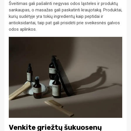
Šveitimas gali pašalinti negyvas odos ląsteles ir produktų
sankaupas, o masažas gali paskatinti kraujotaką. Produktai,
kurių sudėtyje yra tokių ingredientų kaip peptidai ir
antioksidantai, taip pat gali prisidėti prie sveikesnės galvos
odos aplinkos.
Venkite griežtų šukuosenų