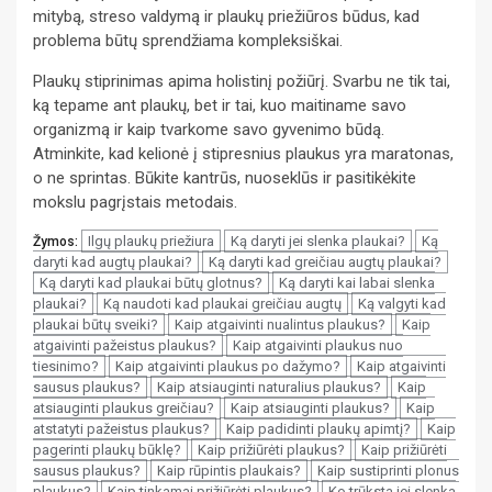
mitybą, streso valdymą ir plaukų priežiūros būdus, kad
problema būtų sprendžiama kompleksiškai.
Plaukų stiprinimas apima holistinį požiūrį. Svarbu ne tik tai,
ką tepame ant plaukų, bet ir tai, kuo maitiname savo
organizmą ir kaip tvarkome savo gyvenimo būdą.
Atminkite, kad kelionė į stipresnius plaukus yra maratonas,
o ne sprintas. Būkite kantrūs, nuoseklūs ir pasitikėkite
mokslu pagrįstais metodais.
Ilgų plaukų priežiura
Ką daryti jei slenka plaukai?
Ką
Žymos:
daryti kad augtų plaukai?
Ką daryti kad greičiau augtų plaukai?
Ką daryti kad plaukai būtų glotnus?
Ką daryti kai labai slenka
plaukai?
Ką naudoti kad plaukai greičiau augtų
Ką valgyti kad
plaukai būtų sveiki?
Kaip atgaivinti nualintus plaukus?
Kaip
atgaivinti pažeistus plaukus?
Kaip atgaivinti plaukus nuo
tiesinimo?
Kaip atgaivinti plaukus po dažymo?
Kaip atgaivinti
sausus plaukus?
Kaip atsiauginti naturalius plaukus?
Kaip
atsiauginti plaukus greičiau?
Kaip atsiauginti plaukus?
Kaip
atstatyti pažeistus plaukus?
Kaip padidinti plaukų apimtį?
Kaip
pagerinti plaukų būklę?
Kaip prižiūrėti plaukus?
Kaip prižiūrėti
sausus plaukus?
Kaip rūpintis plaukais?
Kaip sustiprinti plonus
plaukus?
Kaip tinkamai prižiūrėti plaukus?
Ko trūksta jei slenka