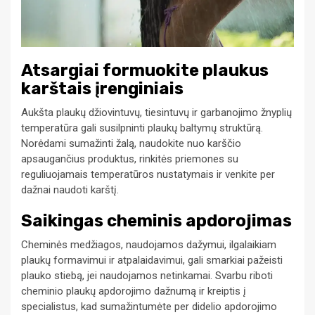
Atsargiai formuokite plaukus
karštais įrenginiais
Aukšta plaukų džiovintuvų, tiesintuvų ir garbanojimo žnyplių
temperatūra gali susilpninti plaukų baltymų struktūrą.
Norėdami sumažinti žalą, naudokite nuo karščio
apsaugančius produktus, rinkitės priemones su
reguliuojamais temperatūros nustatymais ir venkite per
dažnai naudoti karštį.
Saikingas cheminis apdorojimas
Cheminės medžiagos, naudojamos dažymui, ilgalaikiam
plaukų formavimui ir atpalaidavimui, gali smarkiai pažeisti
plauko stiebą, jei naudojamos netinkamai. Svarbu riboti
cheminio plaukų apdorojimo dažnumą ir kreiptis į
specialistus, kad sumažintumėte per didelio apdorojimo