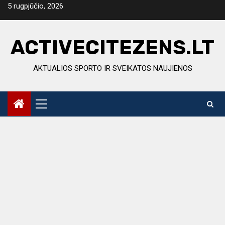
Skip
5 rugpjūčio, 2026
to
content
ACTIVECITEZENS.LT
AKTUALIOS SPORTO IR SVEIKATOS NAUJIENOS
Primary
Menu