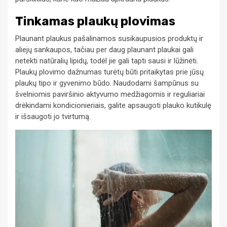
Tinkamas plaukų plovimas
Plaunant plaukus pašalinamos susikaupusios produktų ir
aliejų sankaupos, tačiau per daug plaunant plaukai gali
netekti natūralių lipidų, todėl jie gali tapti sausi ir lūžinėti.
Plaukų plovimo dažnumas turėtų būti pritaikytas prie jūsų
plaukų tipo ir gyvenimo būdo. Naudodami šampūnus su
švelniomis paviršinio aktyvumo medžiagomis ir reguliariai
drėkindami kondicionieriais, galite apsaugoti plauko kutikulę
ir išsaugoti jo tvirtumą.