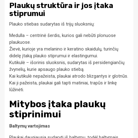
Plaukų struktūra ir jos įtaka
stiprumui
Plauko stiebas sudarytas iš trijų sluoksnių:
Medulla – centrinė šerdis, kurios gali nebūti plonuose
plaukuose.
Žievė, kurioje yra melanino ir keratino skaidulų, turinčių
didelę įtaką plauko stiprumui ir elastingumui.
Kutikulė – išorinis sluoksnis, sudarytas iš persidengiančių
žvynelių, kurie apsaugo plauko stiebą.
Kai kutikulė nepažeista, plaukai atrodo blizgantys ir glotnūs.
Kai ji pažeista, plaukai gali tapti matiniai, trapūs ir linkę
lūžinėti.
Mitybos įtaka plaukų
stiprinimui
Baltymų vartojimas
Plaukai daugiausia sudaryti iš baltymų, todėl baltymais