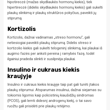
hipotireozė (mažas skydliaukės hormonų kiekis), tiek
hipertireozė (didelis skydliaukės hormonų kiekis) gali sukelti
plaukų slinkimą ir plaukų struktūros pokyčius, paveikti jų
stiprumą.
Kortizolis
Kortizolis, dažnai vadinamas „streso hormonu”, gali
netiesiogiai paveikti plaukų stiprumą. Didelis streso ir
kortizolio kiekis gali sukelti telogeninį slinkimą, kai plaukai iš
augimo fazės per anksti pereina į ramybės fazę, todėl
ilgainiui pradeda slinkti ir susilpnėja plaukai.
Insulino ir cukraus kiekis
kraujyje
Insulino ir cukraus kiekis kraujyje taip pat gali turėti įtakos
plaukų stiprumui. Atsparumas insulinui, dažnai siejamas su
tokiomis ligomis kaip policistinių kiaušidžių sindromas
(PCOS), gali lemti didesnį androgenų kiekį, o tai savo
ruožtu gali prisidėti prie plaukų retėjimo.