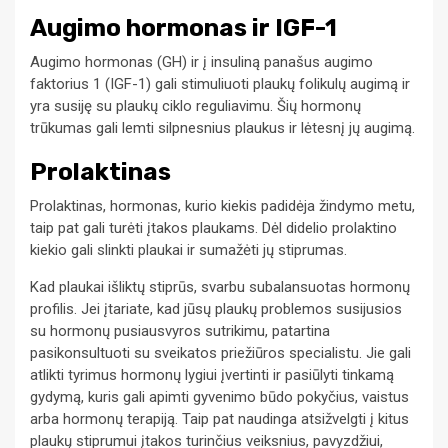
Augimo hormonas ir IGF-1
Augimo hormonas (GH) ir į insuliną panašus augimo
faktorius 1 (IGF-1) gali stimuliuoti plaukų folikulų augimą ir
yra susiję su plaukų ciklo reguliavimu. Šių hormonų
trūkumas gali lemti silpnesnius plaukus ir lėtesnį jų augimą.
Prolaktinas
Prolaktinas, hormonas, kurio kiekis padidėja žindymo metu,
taip pat gali turėti įtakos plaukams. Dėl didelio prolaktino
kiekio gali slinkti plaukai ir sumažėti jų stiprumas.
Kad plaukai išliktų stiprūs, svarbu subalansuotas hormonų
profilis. Jei įtariate, kad jūsų plaukų problemos susijusios
su hormonų pusiausvyros sutrikimu, patartina
pasikonsultuoti su sveikatos priežiūros specialistu. Jie gali
atlikti tyrimus hormonų lygiui įvertinti ir pasiūlyti tinkamą
gydymą, kuris gali apimti gyvenimo būdo pokyčius, vaistus
arba hormonų terapiją. Taip pat naudinga atsižvelgti į kitus
plaukų stiprumui įtakos turinčius veiksnius, pavyzdžiui,