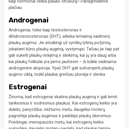
kaip hormonai veikia plauko strukūrą? Panagrinėkime
plačiau.
Androgenai
Androgenai, tokie kaip testosteronas ir
dihidrotestosteronas (DHT), atlieka lemiamą vaidmenį
plaukų augimui. Jie atsakingi už vyriškų lytinių požymių,
įskaitant kūno plaukų augimą, vystymąsi. Tačiau jie taip pat
gali sukelti plaukų retėjimą ir slinkimą, kai jų yra daug arba
kai plaukų folikulai yra jiems jautresni – ši būklė vadinama
androgenine alopecija. Ypač DHT gali sutrumpinti plaukų
augimo ciklą, todėl plaukai greičiau plonėja ir slenka.
Estrogenai
Žinoma, kad estrogenai skatina plaukų augimą ir gali lemti
tankesnius ir sodresnius plaukus. Kai estrogenų kiekis yra
didelis, pavyzdžiui, nėštumo metu, daugeliui moterų
pagreitėja plaukų augimas ir padidėja plaukų skersmuo.
Priešingai, menopauzės metu, kai estrogenų kiekis
sumažėja, daugelis moterų pastebi, kad plaukai tampa