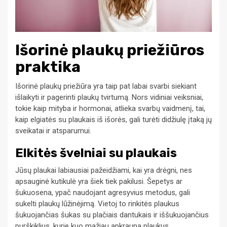
Išorinė plaukų priežiūros
praktika
Išorinė plaukų priežiūra yra taip pat labai svarbi siekiant
išlaikyti ir pagerinti plaukų tvirtumą. Nors vidiniai veiksniai,
tokie kaip mityba ir hormonai, atlieka svarbų vaidmenį, tai,
kaip elgiatės su plaukais iš išorės, gali turėti didžiulę įtaką jų
sveikatai ir atsparumui.
Elkitės švelniai su plaukais
Jūsų plaukai labiausiai pažeidžiami, kai yra drėgni, nes
apsauginė kutikulė yra šiek tiek pakilusi. Šepetys ar
šukuosena, ypač naudojant agresyvius metodus, gali
sukelti plaukų lūžinėjimą. Vietoj to rinkitės plaukus
šukuojančias šukas su plačiais dantukais ir iššukuojančius
purškiklius, kurie kuo mažiau apkrauna plaukus.