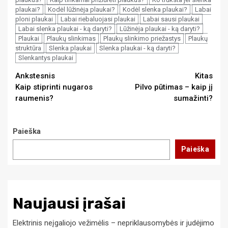
plaukai?
Kodėl lūžinėja plaukai?
Kodėl slenka plaukai?
Labai
ploni plaukai
Labai riebaluojasi plaukai
Labai sausi plaukai
Labai slenka plaukai - ką daryti?
Lūžinėja plaukai - ką daryti?
Plaukai
Plaukų slinkimas
Plaukų slinkimo priežastys
Plaukų
struktūra
Slenka plaukai
Slenka plaukai - ką daryti?
Slenkantys plaukai
Continue
Ankstesnis
Kitas
Kaip stiprinti nugaros
Pilvo pūtimas – kaip jį
Reading
raumenis?
sumažinti?
Paieška
Paieška
Naujausi įrašai
Elektrinis neįgaliojo vežimėlis – nepriklausomybės ir judėjimo