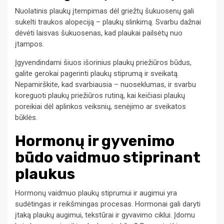
Nuolatinis plaukų įtempimas dėl griežtų šukuosenų gali
sukelti traukos alopeciją – plaukų slinkimą. Svarbu dažnai
dėvėti laisvas šukuosenas, kad plaukai pailsėtų nuo
įtampos.
Įgyvendindami šiuos išorinius plaukų priežiūros būdus,
galite gerokai pagerinti plaukų stiprumą ir sveikatą.
Nepamirškite, kad svarbiausia – nuoseklumas, ir svarbu
koreguoti plaukų priežiūros rutiną, kai keičiasi plaukų
poreikiai dėl aplinkos veiksnių, senėjimo ar sveikatos
būklės.
Hormonų ir gyvenimo
būdo vaidmuo stiprinant
plaukus
Hormonų vaidmuo plaukų stiprumui ir augimui yra
sudėtingas ir reikšmingas procesas. Hormonai gali daryti
įtaką plaukų augimui, tekstūrai ir gyvavimo ciklui. Įdomu