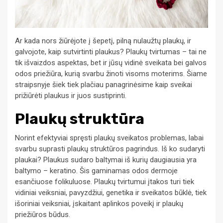
Ar kada nors žiūrėjote į šepetį, pilną nulaužtų plaukų, ir
galvojote, kaip sutvirtinti plaukus? Plaukų tvirtumas – tai ne
tik išvaizdos aspektas, bet ir jūsų vidinė sveikata bei galvos
odos priežiūra, kurią svarbu žinoti visoms moterims. Šiame
straipsnyje šiek tiek plačiau panagrinėsime kaip sveikai
prižiūrėti plaukus ir juos sustiprinti.
Plaukų struktūra
Norint efektyviai spręsti plaukų sveikatos problemas, labai
svarbu suprasti plaukų struktūros pagrindus. Iš ko sudaryti
plaukai? Plaukus sudaro baltymai iš kurių daugiausia yra
baltymo – keratino. Šis gaminamas odos dermoje
esančiuose folikuluose. Plaukų tvirtumui įtakos turi tiek
vidiniai veiksniai, pavyzdžiui, genetika ir sveikatos būklė, tiek
išoriniai veiksniai, įskaitant aplinkos poveikį ir plaukų
priežiūros būdus.