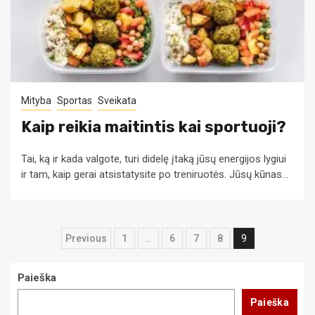
Mityba
Sportas
Sveikata
Kaip reikia maitintis kai sportuoji?
Tai, ką ir kada valgote, turi didelę įtaką jūsų energijos lygiui
ir tam, kaip gerai atsistatysite po treniruotės. Jūsų kūnas...
Navigacija
Previous
1
…
6
7
8
9
tarp
Paieška
įrašų
Paieška