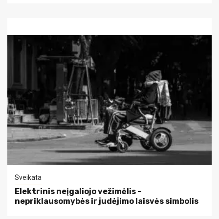
Sveikata
Elektrinis neįgaliojo vežimėlis –
nepriklausomybės ir judėjimo laisvės simbolis