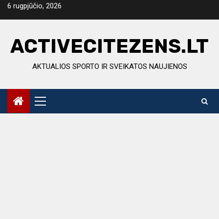
Skip
6 rugpjūčio, 2026
to
content
ACTIVECITEZENS.LT
AKTUALIOS SPORTO IR SVEIKATOS NAUJIENOS
Primary
Menu