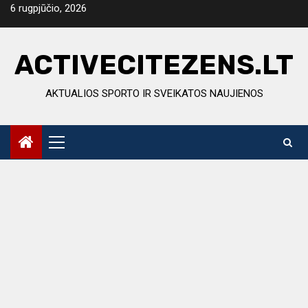
Skip
6 rugpjūčio, 2026
to
content
ACTIVECITEZENS.LT
AKTUALIOS SPORTO IR SVEIKATOS NAUJIENOS
Primary
Menu