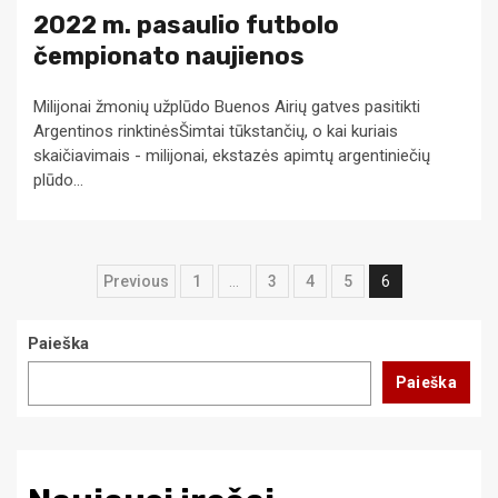
2022 m. pasaulio futbolo
čempionato naujienos
Milijonai žmonių užplūdo Buenos Airių gatves pasitikti
Argentinos rinktinėsŠimtai tūkstančių, o kai kuriais
skaičiavimais - milijonai, ekstazės apimtų argentiniečių
plūdo...
Navigacija
Previous
1
…
3
4
5
6
tarp
Paieška
įrašų
Paieška